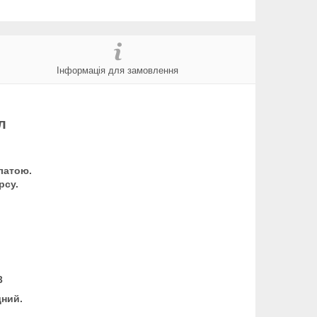
Інформація для замовлення
л
латою.
рсу.
3
дний.