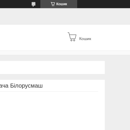
Кошик
Кошик
вача Білорусмаш