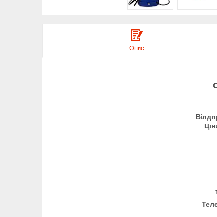
Опис
Вілдп
Цін
Теле