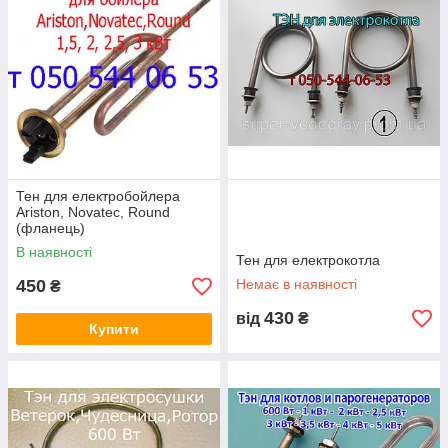
Тен для електробойлера
Ariston, Novatec, Round
(фланець)
В наявності
Тен для електрокотла
450
Немає в наявності
₴
430
від
₴
Купити