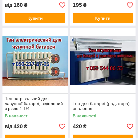
160
195
від
₴
₴
Купити
Купити
Тен нагрівальний для
чавунної батареї, відіплений
Тен для батареї (радіатора)
з різзю 1 1/4
опалення
В наявності
В наявності
420
420
від
₴
₴