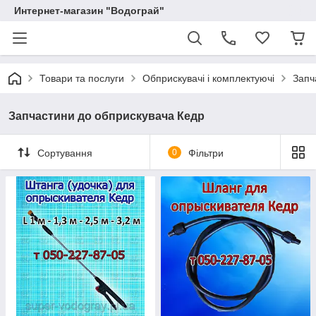
Интернет-магазин "Водограй"
Товари та послуги
Обприскувачі і комплектуючі
Запч
Запчастини до обприскувача Кедр
Сортування
0
Фільтри