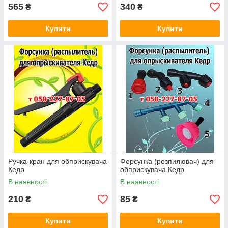
565
340
₴
₴
Купити
Купити
Ручка-кран для обприскувача
Форсунка (розпилювач) для
Кедр
обприскувача Кедр
В наявності
В наявності
210
85
₴
₴
Купити
Купити