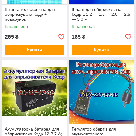
Штанга телескопічна для
Шланг для обприскувача
обприскувача Кедр +
Кедр L 1,2 — 1,5 — 2,0 — 2,5
подарунок
— 3,0 м
В наявності
В наявності
265
185
₴
₴
Купити
Купити
Акумуляторна батарея для
Регулятор обертів для
обприскувача Кедр 12 В 7 А;
акумуляторного