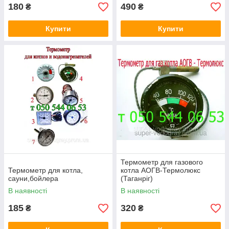
180
490
₴
₴
Купити
Купити
Термометр для газового
Термометр для котла,
котла АОГВ-Термолюкс
сауни,бойлера
(Таганріг)
В наявності
В наявності
185
320
₴
₴