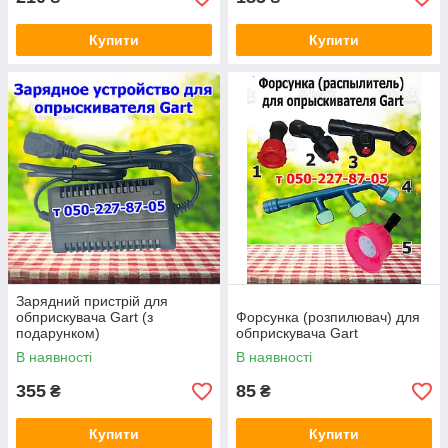
Купити
Купити
Зарядний пристрій для
обприскувача Gart (з
Форсунка (розпилювач) для
подарунком)
обприскувача Gart
В наявності
В наявності
355
85
₴
₴
Купити
Купити