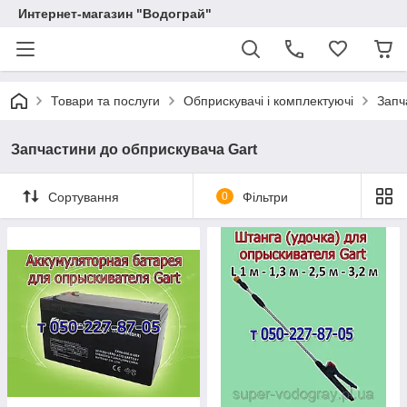
Интернет-магазин "Водограй"
Товари та послуги
Обприскувачі і комплектуючі
Запч
Запчастини до обприскувача Gart
Сортування
0
Фільтри