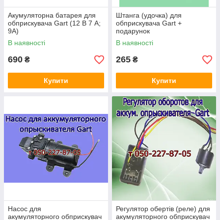
Акумуляторна батарея для
Штанга (удочка) для
обприскувача Gart (12 В 7 А;
обприскувача Gart +
9А)
подарунок
В наявності
В наявності
690
265
₴
₴
Купити
Купити
Насос для
Регулятор обертів (реле) для
акумуляторного обприскувач
акумуляторного обприскувач