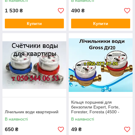
В наявності
В наявності
1 530
490
₴
₴
Купити
Купити
Кільця поршневі для
бензопили Expert, Forte,
Лічильник води квартирний
Forester, Foresta (4500 -
5200)
В наявності
В наявності
650
49
₴
₴