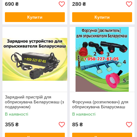
690
280
₴
₴
Купити
Купити
Зарядний пристрій для
обприскувача Беларусмаш (з
Форсунка (розпилювач) для
подарунком)
обприскувача Біларусмаш
В наявності
В наявності
355
85
₴
₴