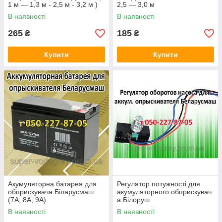
1 м — 1,3 м - 2,5 м - 3,2 м )
2,5 — 3,0 м
В наявності
В наявності
265
185
₴
₴
Купити
Купити
Акумуляторна батарея для
Регулятор потужності для
обприскувача Біларусмаш
акумуляторного обприскувач
(7А; 8А; 9А)
а Білоруш
В наявності
В наявності