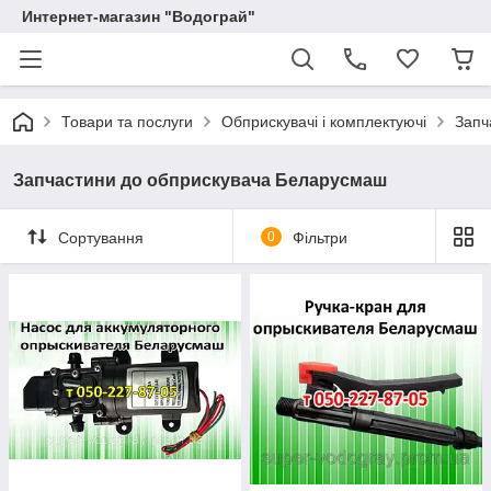
Интернет-магазин "Водограй"
Товари та послуги
Обприскувачі і комплектуючі
Запч
Запчастини до обприскувача Беларусмаш
Сортування
0
Фільтри