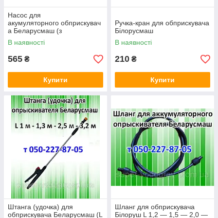
Насос для
акумуляторного обприскувач
Ручка-кран для обприскувача
а Беларусмаш (з
Білорусмаш
подарунком)
В наявності
В наявності
565
210
₴
₴
Купити
Купити
Штанга (удочка) для
Шланг для обприскувача
обприскувача Беларусмаш (L
Білоруш L 1,2 — 1,5 — 2,0 —