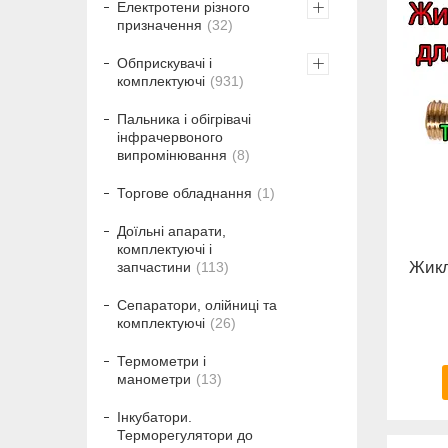
Електротени різного
призначення
32
Обприскувачі і
комплектуючі
931
Пальника і обігрівачі
інфрачервоного
випромінювання
8
Торгове обладнання
1
Доїльні апарати,
комплектуючі і
Жикл
запчастини
113
Сепаратори, олійниці та
комплектуючі
26
Термометри і
манометри
13
Інкубатори.
Терморегулятори до