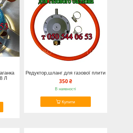
аганка
Редуктор,шланг для газової плити
18 Л
350 ₴
В наявності
Купити