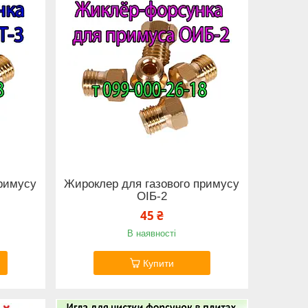
примусу
Жироклер для газового примусу
ОІБ-2
45 ₴
В наявності
Купити