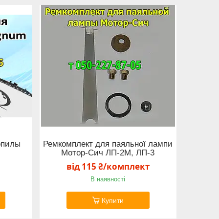
опилы
Ремкомплект для паяльної лампи
Мотор-Сич ЛП-2М, ЛП-3
від 115 ₴/комплект
В наявності
Купити