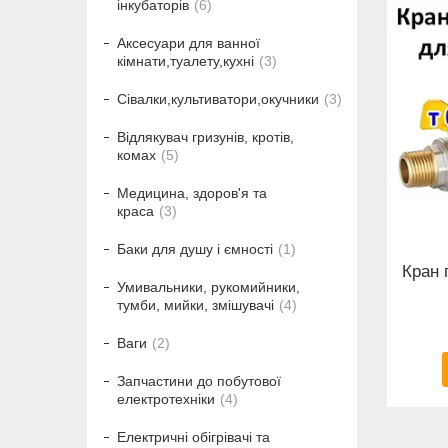
інкубаторів
6
Аксесуари для ванної
кімнати,туалету,кухні
3
Сівалки,культиватори,окучники
3
Відлякувач гризунів, кротів,
комах
5
Медицина, здоров'я та
краса
3
Баки для душу і ємності
1
Кран 
Умивальники, рукомийники,
тумби, мийки, змішувачі
4
Ваги
2
Запчастини до побутової
електротехніки
4
Електричні обігрівачі та