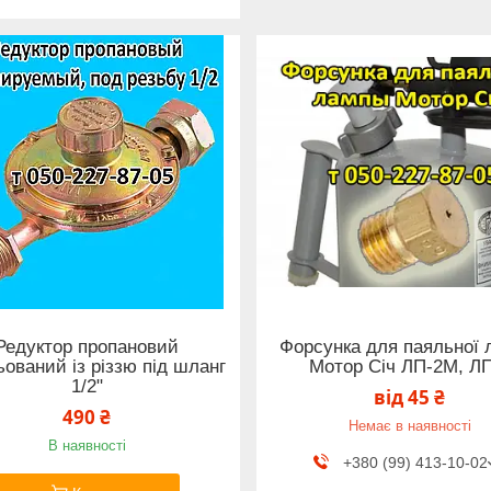
Редуктор пропановий
Форсунка для паяльної
ьований із різзю під шланг
Мотор Січ ЛП-2М, Л
1/2"
від 45 ₴
490 ₴
Немає в наявності
В наявності
+380 (99) 413-10-02