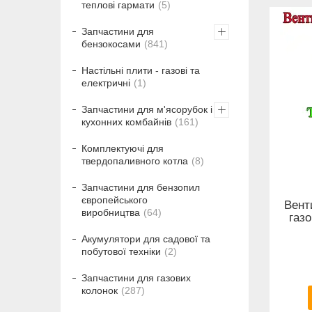
теплові гармати
5
Запчастини для
бензокосами
841
Настільні плити - газові та
електричні
1
Запчастини для м'ясорубок і
кухонних комбайнів
161
Комплектуючі для
твердопаливного котла
8
Запчастини для бензопил
європейського
Вент
виробництва
64
газо
Акумулятори для садової та
побутової техніки
2
Запчастини для газових
колонок
287