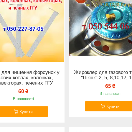
а для чищення форсунок у
Жироклер для газового т
зових котлах, колонках,
"Пікнік" 2, 5, 8,10,12, 
нвекторах, печених ГГУ
65 ₴
60 ₴
В наявності
В наявності
Купити
Купити