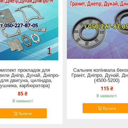
омплект прокладок для
Сальник колінвала бен
или Дніпр, Дунай, Дніпро-
Граніт, Дніпро, Дунай, Д
(для двигуна, циліндра,
(4500-5200)
лушника, карбюратора)
115 ₴
85 ₴
В наявності
В наявності
Купити
Купити