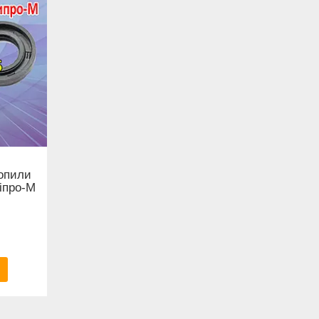
зопили
ніпро-М