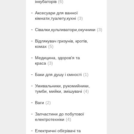
інкубаторів
6
Аксесуари для ванної
кімнати,туалету,кухні
3
Сівалки,культиватори,окучники
3
Відлякувач гризунів, кротів,
комах
5
Медицина, здоров'я та
краса
3
Баки для душу і ємності
1
Умивальники, рукомийники,
тумби, мийки, змішувачі
4
Ваги
2
Запчастини до побутової
електротехніки
4
Електричні обігрівачі та