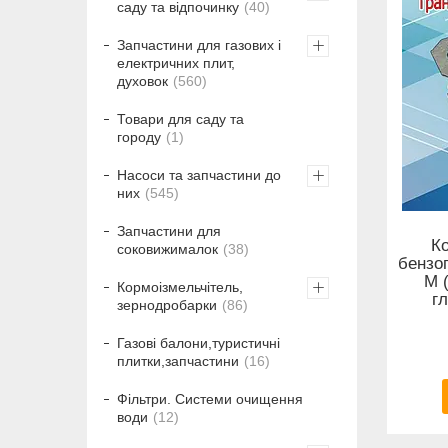
саду та відпочинку
40
Запчастини для газових і
електричних плит,
духовок
560
Товари для саду та
городу
1
Насоси та запчастини до
них
545
Запчастини для
К
соковижималок
38
бензоп
М 
Кормоізмельчітель,
г
зернодробарки
86
Газові балони,туристичні
плитки,запчастини
16
Фільтри. Системи очищення
води
12