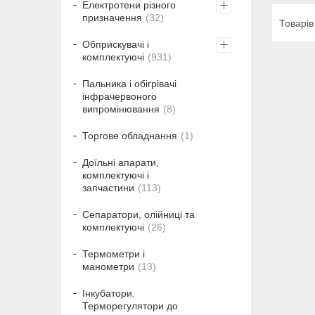
Електротени різного
призначення
32
Обприскувачі і
комплектуючі
931
Пальника і обігрівачі
інфрачервоного
випромінювання
8
Торгове обладнання
1
Доїльні апарати,
комплектуючі і
запчастини
113
Сепаратори, олійниці та
комплектуючі
26
Термометри і
манометри
13
Інкубатори.
Терморегулятори до