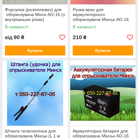
Форсунка (розпилювач) для
Ручка-кран для
обприскувача Мінск АО-16 (з
акумуляторного
внутрішньою різзю)
обприскувача Мінськ АО-16
В наявності
В наявності
90
210
від
₴
₴
Купити
Купити
Штанга телескопічна для
Акумуляторна батарея для
обприскувача Мінськ (L 1 м
обприскувача Мінськ АО-16