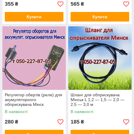
355
565
₴
₴
Купити
Купити
Регулятор обертів (реле) для
Шланг для обприскувача
акумуляторного
Мінськ L 1,2 — 1,5 — 2,0 —
обприскувача Мінск
2,5 — 3,0 м
В наявності
В наявності
280
185
₴
₴