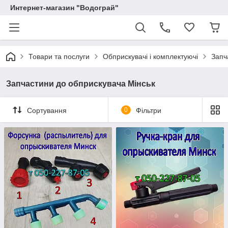
Интернет-магазин "Водограй"
Товари та послуги
Обприскувачі і комплектуючі
Запч
Запчастини до обприскувача Мінськ
Сортування
0
Фільтри