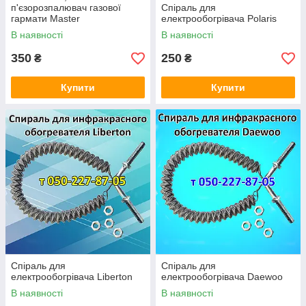
п'єзорозпалювач газової
Спіраль для
гармати Master
електрообогрівача Polaris
В наявності
В наявності
350
250
₴
₴
Купити
Купити
Спіраль для
Спіраль для
електрообогрівача Liberton
електрообогрівача Daewoo
В наявності
В наявності