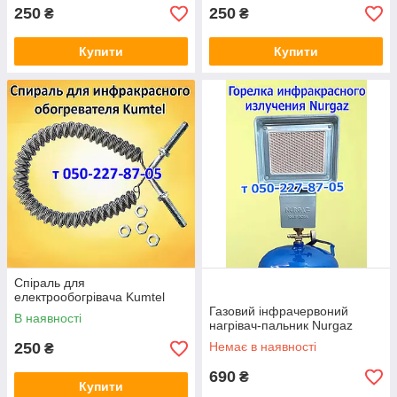
250
250
₴
₴
Купити
Купити
Спіраль для
електрообогрівача Kumtel
Газовий інфрачервоний
В наявності
нагрівач-пальник Nurgaz
250
Немає в наявності
₴
690
₴
Купити