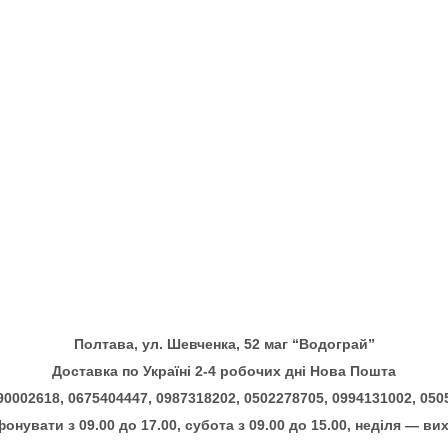
Полтава, ул. Шевченка, 52 маг “Водограй”
Доставка по Україні 2-4 робочих дні Нова Пошта
90002618, 0675404447, 0987318202, 0502278705, 0994131002, 05
онувати з 09.00 до 17.00, субота з 09.00 до 15.00, неділя — ви