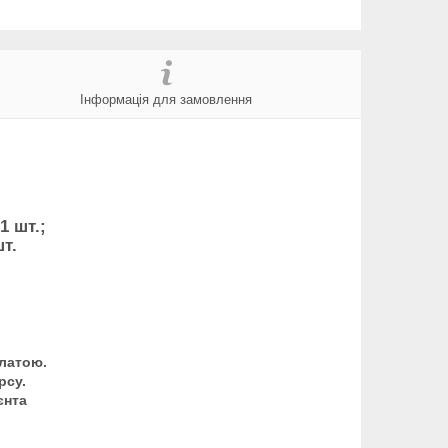
Інформація для замовлення
1 шт.;
шт.
латою.
рсу.
єнта