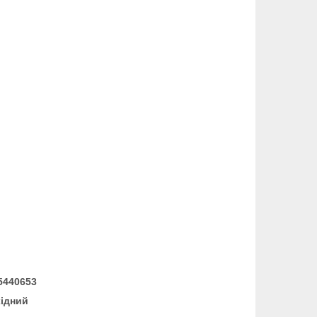
05440653
хідний