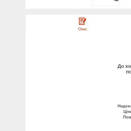
Опис
До ко
по
Надси
Цін
Пов