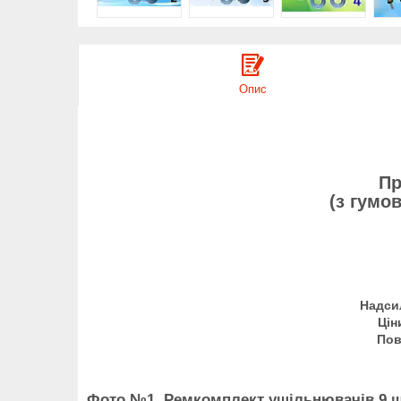
Опис
Пр
(з гумо
Надси
Цін
Пов
Фото №1. Ремкомплект ущільнювачів 9 ш