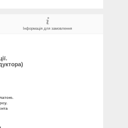
Інформація для замовлення
ії.
дуктора)
латою.
рсу.
єнта
ч