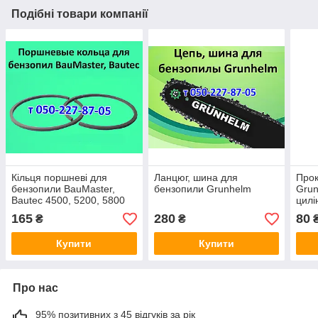
Подібні товари компанії
Кільця поршневі для
Ланцюг, шина для
Прок
бензопили BauMaster,
бензопили Grunhelm
Grun
Bautec 4500, 5200, 5800
цилі
карб
165
280
80
₴
₴
філь
Купити
Купити
Про нас
95% позитивних з 45 відгуків за рік