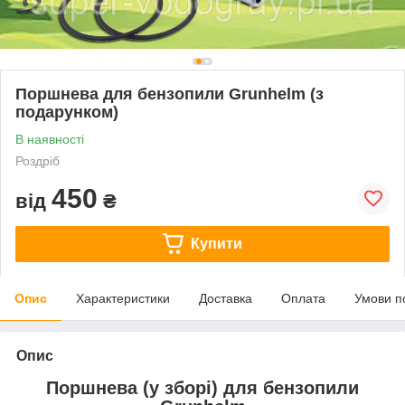
Поршнева для бензопили Grunhelm (з
подарунком)
В наявності
Роздріб
450
від
₴
Купити
Опис
Характеристики
Доставка
Оплата
Умови п
Опис
Поршнева (у зборі) для бензопили