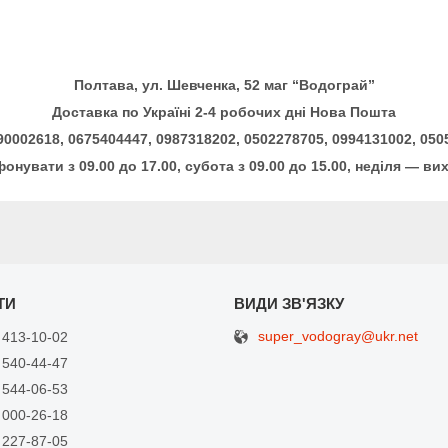
Полтава, ул. Шевченка, 52 маг “Водограй”
Доставка по Україні 2-4 робочих дні Нова Пошта
90002618, 0675404447, 0987318202, 0502278705, 0994131002, 05
онувати з 09.00 до 17.00, субота з 09.00 до 15.00, неділя — ви
super_vodogray@ukr.net
 413-10-02
 540-44-47
 544-06-53
 000-26-18
 227-87-05