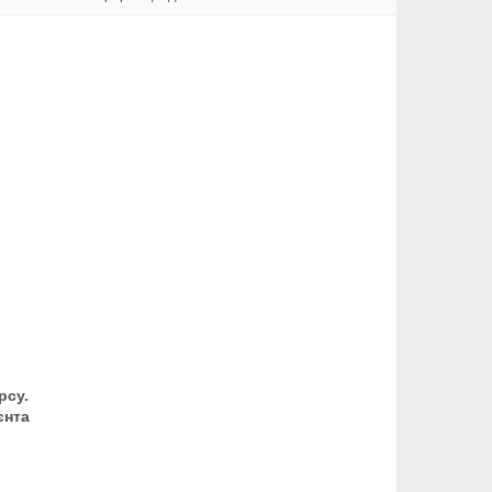
рсу.
єнта