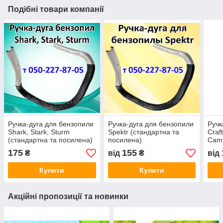
Подібні товари компанії
Ручка-дуга для бензопили
Ручка-дуга для бензопили
Ручк
Shark, Stark, Sturm
Spektr (стандартна та
Craf
(стандартна та посилена)
посилена)
Camp
(ста
175
155
₴
від
₴
від
Купити
Купити
Акційні пропозиції та новинки