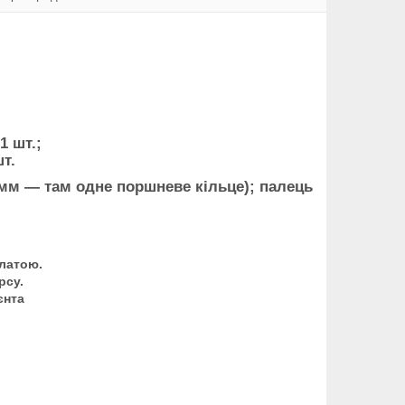
1 шт.;
шт.
 мм — там одне поршневе кільце); палець
латою.
рсу.
єнта