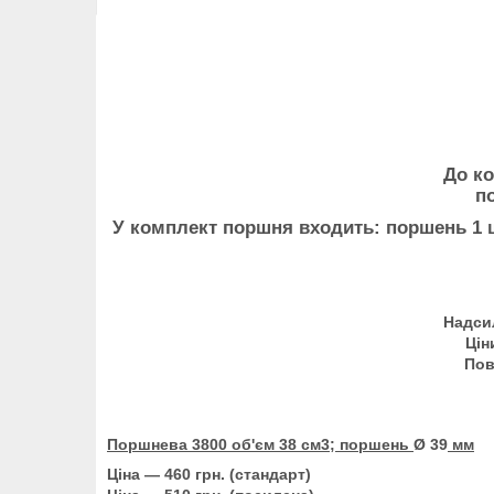
До ко
по
У комплект поршня входить: поршень 1 ш
Надси
Цін
Пов
Поршнева
3800 об'єм 38 см3; поршень
Ø 39
мм
Ціна — 460 грн. (стандарт)