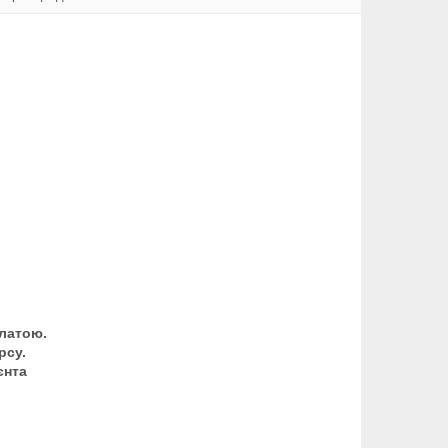
латою.
рсу.
єнта