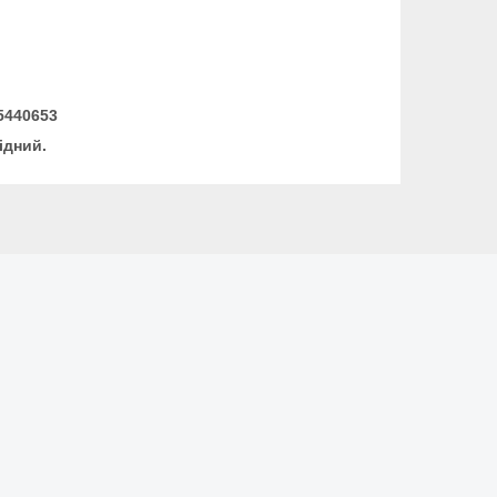
05440653
ідний.