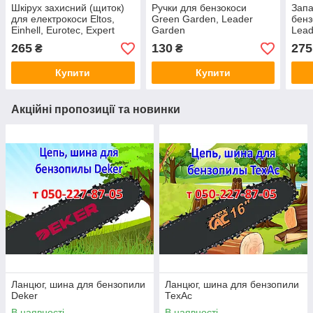
Шкірух захисний (щиток)
Ручки для бензокоси
Зап
для електрокоси Eltos,
Green Garden, Leader
бенз
Einhell, Eurotec, Expert
Garden
Lead
Garden
265
130
275
₴
₴
Купити
Купити
Акційні пропозиції та новинки
Ланцюг, шина для бензопили
Ланцюг, шина для бензопили
Deker
ТехАс
В наявності
В наявності