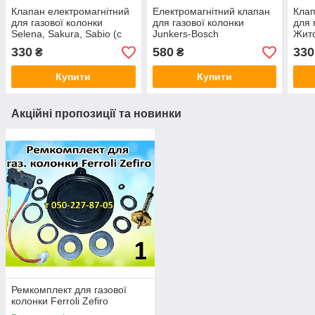
Клапан електромагнітний
Електромагнітний клапан
Клап
для газової колонки
для газової колонки
для 
Selena, Sakura, Sabio (c
Junkers-Bosch
Жито
подарунком)
пода
330
580
330
₴
₴
Купити
Купити
Акційні пропозиції та новинки
Ремкомплект для газової
колонки Ferroli Zefiro