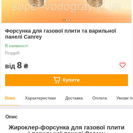
Форсунка для газової плити та варильної
панелі Canrey
В наявності
Роздріб
8
від
₴
Купити
Опис
Характеристики
Доставка
Оплата
Умови п
Опис
Жироклер-форсунка для газової плити