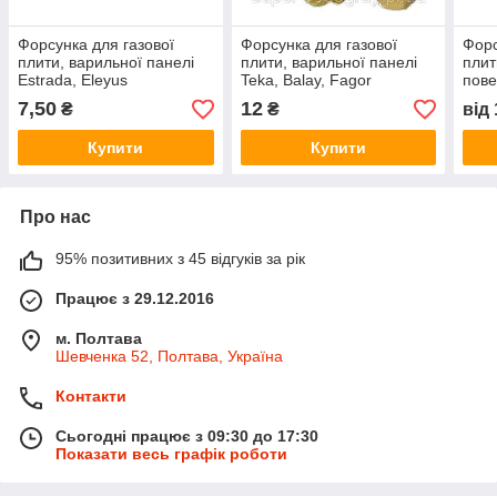
Форсунка для газової
Форсунка для газової
Форс
плити, варильної панелі
плити, варильної панелі
плит
Estrada, Eleyus
Teka, Balay, Fagor
пове
7,50
12
₴
₴
від
Купити
Купити
Про нас
95% позитивних з 45 відгуків за рік
Працює з 29.12.2016
м. Полтава
Шевченка 52, Полтава, Україна
Контакти
Сьогодні працює з 09:30 до 17:30
Показати весь графік роботи