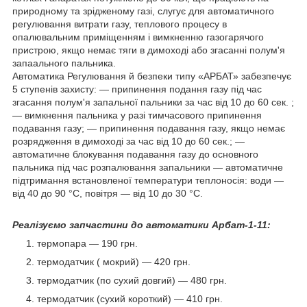
природному та зрідженому газі, слугує для автоматичного
регулювання витрати газу, теплового процесу в
опалювальним приміщенням і вимкненню газогарячого
пристрою, якщо немає тяги в димоході або згасанні полум'я
запаального пальника.
Автоматика Регулювання й безпеки типу «АРБАТ» забезпечує
5 ступенів захисту: — припинення подання газу під час
згасання полум'я запальної пальники за час від 10 до 60 сек. ;
— вимкнення пальника у разі тимчасового припинення
подавання газу; — припинення подавання газу, якщо немає
розрядження в димоході за час від 10 до 60 сек.; —
автоматичне блокування подавання газу до основного
пальника під час розпалювання запальники — автоматичне
підтримання встановленої температури теплоносія: води —
від 40 до 90 °C, повітря — від 10 до 30 °C.
Реалізуємо запчастини до автоматики Арбат-1-11:
термопара — 190 грн.
термодатчик ( мокрий) — 420 грн.
термодатчик (по сухий довгий) — 480 грн.
термодатчик (сухий короткий) — 410 грн.