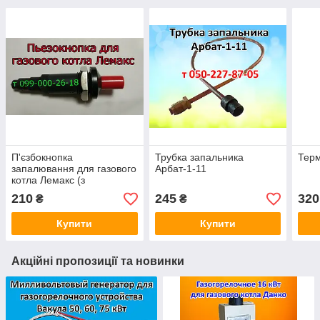
П'єзбокнопка
Трубка запальника
Терм
запалювання для газового
Арбат-1-11
котла Лемакс (з
автоматикою Арбат-11)
210
245
320
₴
₴
Купити
Купити
Акційні пропозиції та новинки