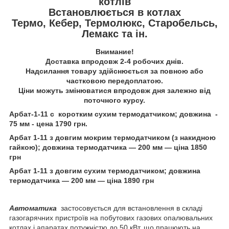
котлів
Встановлюється в котлах
Термо, Кебер, Термолюкс, Старобельсь,
Лемакс та ін.
Внимание!
Доставка впродовж 2-4 робочих днів.
Надсилання товару здійснюється за повною або
частковою передоплатою.
Ціни можуть змінюватися впродовж дня залежно від
поточного курсу.
Арбат-1-11 с коротким сухим термодатчиком; довжина -
75 мм - цена 1790 грн.
Арбат 1-11 з довгим мокрим термодатчиком (з накидною
гайкою); довжина термодатчика — 200 мм — ціна 1850
грн
Арбат 1-11 з довгим сухим термодатчиком; довжина
термодатчика — 200 мм — ціна 1890 грн
Автоматика
застосовується для встановлення в складі
газогарячних пристроїв на побутових газових опалювальних
котлах і апаратах потужністю до 50 кВт, що працюють на