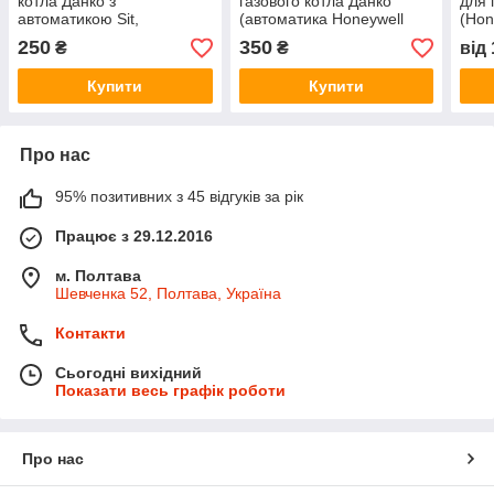
котла Данко з
газового котла Данко
для 
автоматикою Sit,
(автоматика Honeywell
(Hon
Honeywell, Каре
5474)
250
350
₴
₴
від
Купити
Купити
Про нас
95% позитивних з 45 відгуків за рік
Працює з 29.12.2016
м. Полтава
Шевченка 52, Полтава, Україна
Контакти
Сьогодні вихідний
Показати весь графік роботи
Про нас