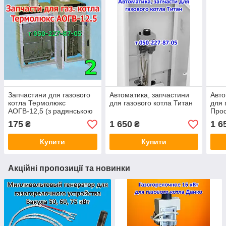
Запчастини для газового
Автоматика, запчастини
Авто
котла Термолюкс
для газового котла Титан
для 
АОГВ-12,5 (з радянською
Прос
автоматикою) No 2
175
1 650
1 6
₴
₴
Купити
Купити
Акційні пропозиції та новинки