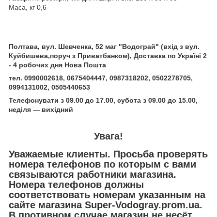
Маса, кг 0,6
Полтава, вул. Шевченка, 52 маг "Водограй" (вхід з вул.
Куйбишева,поруч з Приватбанком),
Доставка по Україні 2
- 4 робочих дня Нова Пошта
тел. 0990002618, 0675404447, 0987318202, 0502278705,
0994131002, 0505440653
Телефонувати з 09.00 до 17.00, субота з 09.00 до 15.00,
неділя ― вихідний
Увага!
Уважаемые клиенты. Просьба проверять
номера телефонов по которым с вами
связываются работники магазина.
Номера телефонов должны
соответствовать номерам указанным на
сайте магазина Super-Vodogray.prom.ua.
В противном случае магазин не несёт