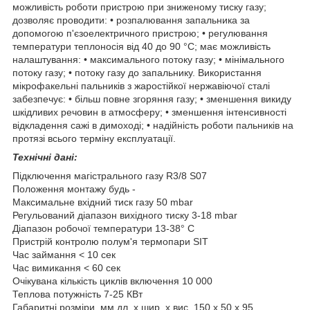
можливість роботи пристрою при зниженому тиску газу;
дозволяє проводити: • розпалювання запальника за
допомогою п'єзоелектричного пристрою; • регулювання
температури теплоносія від 40 до 90 °С; має можливість
налаштування: • максимального потоку газу; • мінімального
потоку газу; • потоку газу до запальнику. Використання
мікрофакельні пальників з жаростійкої нержавіючої сталі
забезпечує: • більш повне згоряння газу; • зменшення викиду
шкідливих речовин в атмосферу; • зменшення інтенсивності
відкладення сажі в димоході; • надійність роботи пальників на
протязі всього терміну експлуатації.
Технічні дані:
Підключення магістрального газу R3/8 S07
Положення монтажу будь -
Максимальне вхідний тиск газу 50 mbar
Регульований діапазон вихідного тиску 3-18 mbar
Діапазон робочої температури 13-38° С
Пристрій контролю полум'я термопари SIT
Час займання < 10 сек
Час вимикання < 60 сек
Очікувана кількість циклів включення 10 000
Теплова потужність 7-25 КВт
Габаритні розміри, мм дл. х шир. х вис. 150 х 50 х 95