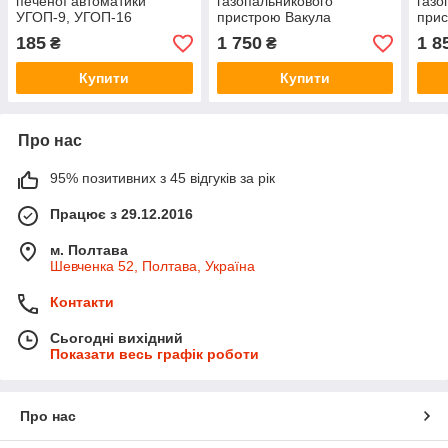
печеної автоматики
газопальникового
газо
УГОП-9, УГОП-16
пристрою Вакула
прис
185
1 750
1 8
₴
₴
Купити
Купити
Про нас
95% позитивних з 45 відгуків за рік
Працює з 29.12.2016
м. Полтава
Шевченка 52, Полтава, Україна
Контакти
Сьогодні вихідний
Показати весь графік роботи
Про нас