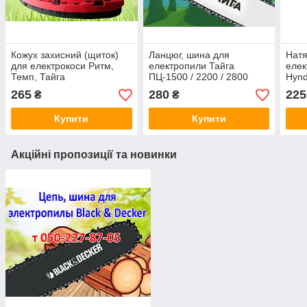
Кожух захисний (щиток)
Ланцюг, шина для
Натя
для електрокоси Ритм,
електропили Тайга
елек
Темп, Тайга
ПЦ-1500 / 2200 / 2800
Hynd
265
280
225
₴
₴
Купити
Купити
Акційні пропозиції та новинки