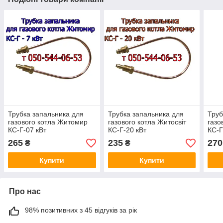
Трубка запальника для
Трубка запальника для
Труб
газового котла Житомир
газового котла Житосвіт
газо
КС-Г-07 кВт
КС-Г-20 кВт
КС-Г
265
235
270
₴
₴
Купити
Купити
Про нас
98% позитивних з 45 відгуків за рік